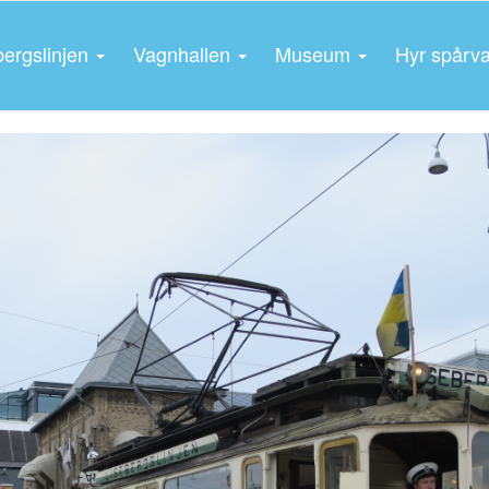
bergslinjen
Vagnhallen
Museum
Hyr spårv