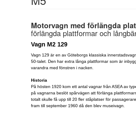
M5
Motorvagn med förlängda plat
förlängda plattformar och långbä
Vagn M2 129
Vagn 129 är en av Göteborgs klassiska innerstadsvagnar
50-talet. Den har extra långa plattformar som är inbyg
varandra med fönstren i nacken.
Historia
På hösten 1920 kom ett antal vagnar från ASEA av type
på vagnarna beslöt spårvägen att förlänga plattformarn
totalt skulle få upp till 20 fler ståplatser för passag
fram till september 1960 då den blev museivagn.