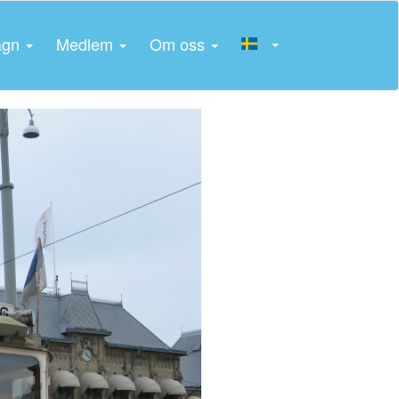
agn
Medlem
Om oss