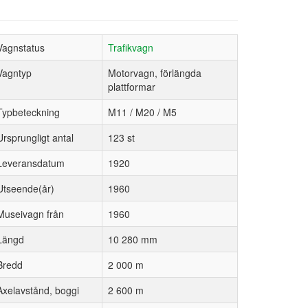
Vagnstatus
Trafikvagn
Vagntyp
Motorvagn, förlängda
plattformar
Typbeteckning
M11 / M20 / M5
Ursprungligt antal
123 st
Leveransdatum
1920
Utseende(år)
1960
Museivagn från
1960
Längd
10 280 mm
Bredd
2 000 m
Axelavstånd, boggi
2 600 m