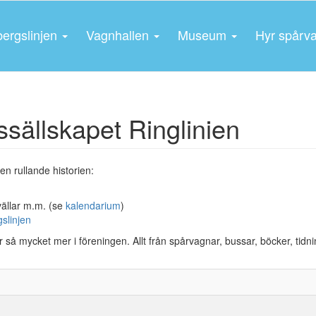
bergslinjen
Vagnhallen
Museum
Hyr spårv
sällskapet Ringlinien
n rullande historien:
vällar m.m. (se
kalendarium
)
slinjen
så mycket mer i föreningen. Allt från spårvagnar, bussar, böcker, tidni