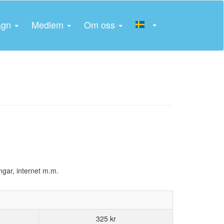
agn
Medlem
Om oss
ngar, internet m.m.
325 kr