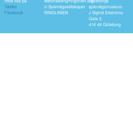
Hitta oss på
webmaster@ringlinien.org
Göteborgs
Twitter
© Spårvägssällskapet
spårvägsmuseum
Facebook
RINGLINIEN
J Sigfrid Edströms
Gata 2
416 48 Göteborg